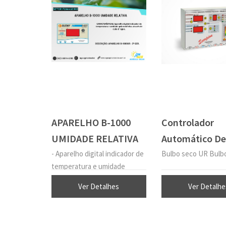
APARELHO B-1000
Controlador
UMIDADE RELATIVA
Automático De
Temperatura E
- Aparelho digital indicador de
Bulbo seco UR Bulb
temperatura e umidade
Umidade CMA 
psicrométrica através de cuba
Ver Detalhes
Ver Detalhe
d´agua.