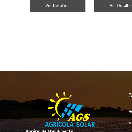
seco UR Controlador manual
de umidade relativa.
Ver Detalhes
Ver Detalhe
de temperatura e umidade
em graus Celsius (ºC
bulbo úmido
Fahrenheit (ºF) com
desconectável e ala
H
A
Horário de Atendimento: