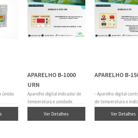
APARELHO B-1000
APARELHO B-15
URN
o úmido
Aparelho digital indicador de
- Aparelho digital cont
temperatura e umidade
de temperatura e indi
2011
relativa.
de umidade para uso ge
s
Ver Detalhes
Ver Detalhes
em estufas. multiuso 
cuba d'água.