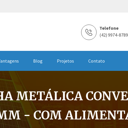
Telefone
(42) 9974-8789
Vantagens
Blog
Projetos
Contato
A METÁLICA CONV
MM - COM ALIMENT