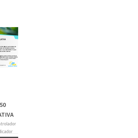
50
ATIVA
ntrolador
dicador