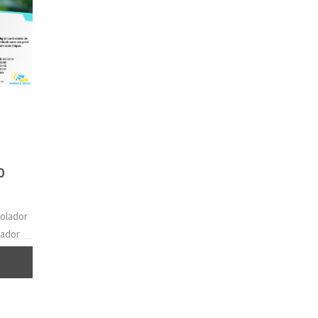
0
rolador
cador
ral e
com