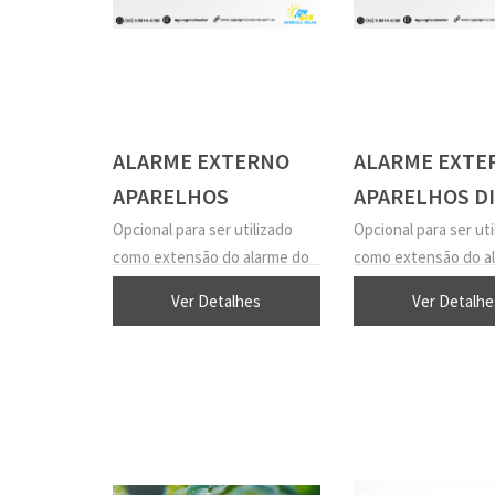
ALARME EXTERNO
ALARME EXTE
APARELHOS
APARELHOS DI
ANALÓGICOS
Opcional para ser utilizado
Opcional para ser uti
como extensão do alarme do
como extensão do a
controlador. Conectado na
controlador. Conect
Ver Detalhes
Ver Detalhe
saída do aparelho “Alarme
saída do aparelho “A
Externo”, possui uma chave
Externo”, possui um
Liga/Desliga.
Liga/Desliga