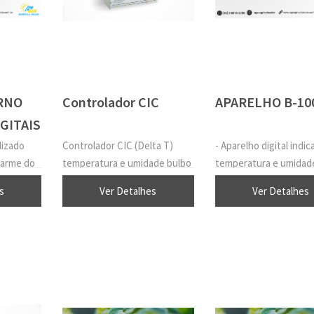
RNO
Controlador CIC
APARELHO B-10
GITAIS
lizado
Controlador CIC (Delta T)
- Aparelho digital indi
larme do
temperatura e umidade bulbo
temperatura e umidad
ado na
úmido
psicrométrica através
s
Ver Detalhes
Ver Detalhes
larme
d´agua.
a chave