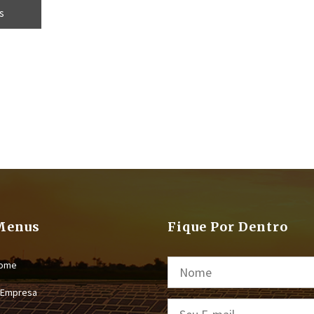
 Versões
s
) e
 sensor
rme.
Menus
Fique Por Dentro
ome
 Empresa