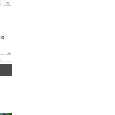
00
cador de
e
 de cuba